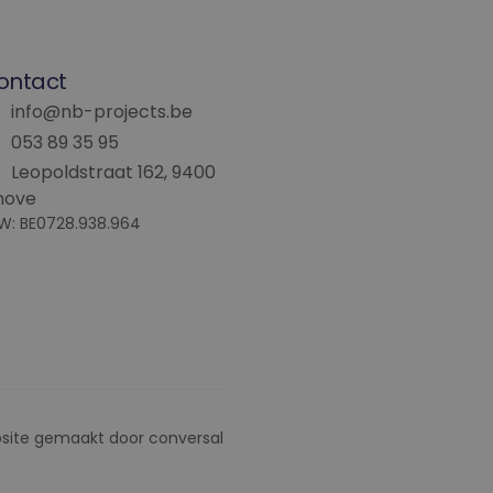
formatie uit over
ele advertenties die
ebsite bezocht.
en te leveren, zoals
ontact
info@nb-projects.be
053 89 35 95
Leopoldstraat 162, 9400
nove
W: BE0728.938.964
site gemaakt door
conversal