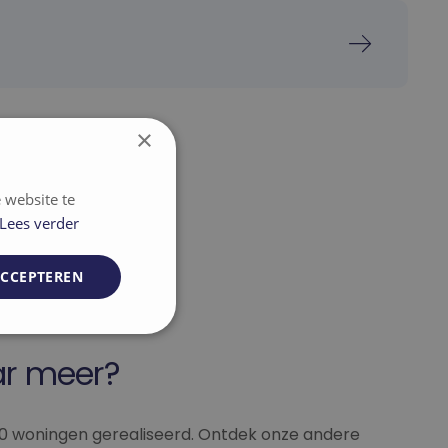
×
 website te
Lees verder
ACCEPTEREN
unctioneel
r meer?
00 woningen gerealiseerd. Ontdek onze andere