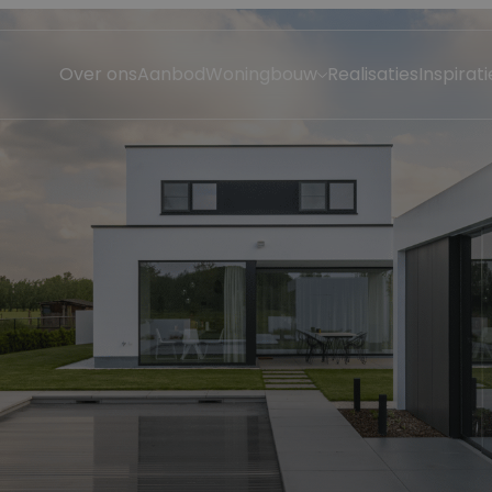
Over ons
Aanbod
Woningbouw
Realisaties
Inspirati
Open bebouwing
Halfopen bebouwing
Rijhuis
Villa
Boerderij huis
Modern huis
Landelijke woning
BEN-woning