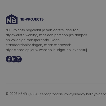
i
IDE
Googl
.doubl
l
*
_fbp
Meta
Inc.
.nb-p
NB-Projects begeleidt je van eerste idee tot
afgewerkte woning, met een persoonlijke aanpak
en volledige transparantie. Geen
standaardoplossingen, maar maatwerk
afgestemd op jouw wensen, budget en levensstijl.
© 2026 NB-Projects
Sitemap
Cookie Policy
Privacy Policy
Algem