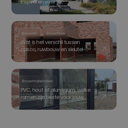
inspireren voor je
nieuwbouwwoning
, 
Bouwen
Bouwfase
Wat is het verschil tussen
casco, ruwbouw en sleutel-
op-de-deur?
Bouwmaterialen
PVC, hout of aluminium: welke
ramen zijn beste voor jouw
woning?