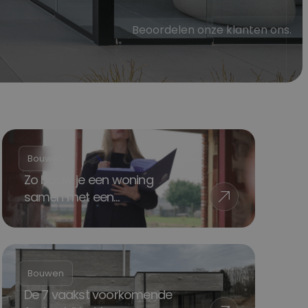
Beoordelen onze klanten ons.
Bouwen
Zo bouw je een woning
samen met een
bouwcoördinator
Bouwen
De 7 vaakst voorkomende