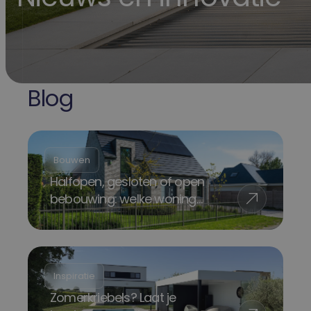
Blog
Bouwen
Halfopen, gesloten of open
bebouwing: welke woning
past bij jou?
Inspiratie
Zomerkriebels? Laat je