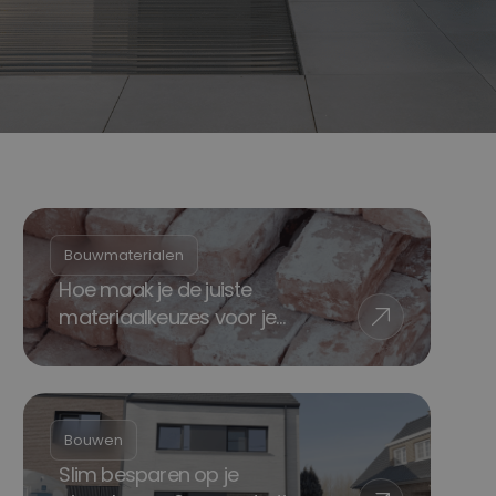
Sleutel-op-de-deur
Nieuwbouw woning
Onderneming
Kangoeroewoning
Bouwmaterialen
Hoe maak je de juiste
materiaalkeuzes voor je
nieuwbouw in 2026?
Bouwen
Slim besparen op je