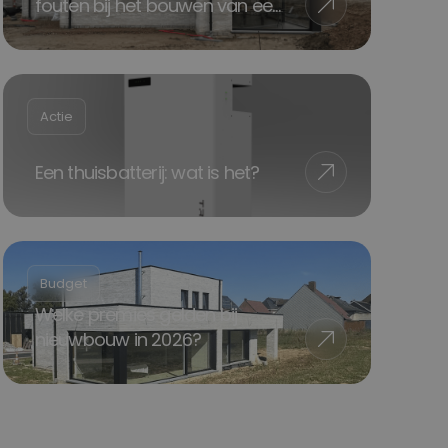
fouten bij het bouwen van een
huis
Actie
Een thuisbatterij: wat is het?
Budget
Welke premies gelden bij
nieuwbouw in 2026?