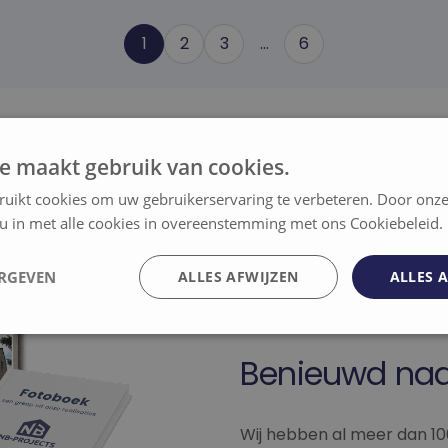
1
2
3
…
6
e maakt gebruik van cookies.
ruikt cookies om uw gebruikerservaring te verbeteren. Door onze
 u in met alle cookies in overeenstemming met ons Cookiebeleid.
ERGEVEN
ALLES AFWIJZEN
ALLES 
elijk
Prestatie
Targeting
F
Benieuwd naa
Wij hebben al meer dan 1