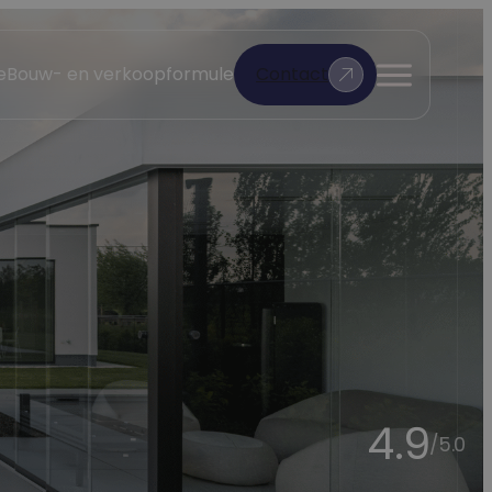
e
Bouw- en verkoopformule
Contact
Open
menu
4.9
/5.0