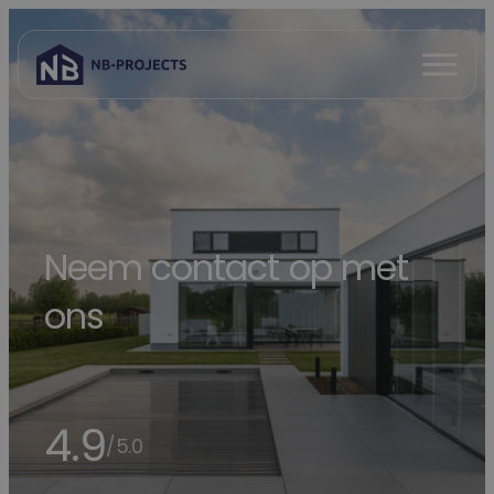
Spring
naar
Open
inhoud
menu
Neem contact op met
ons
4.9
/5.0