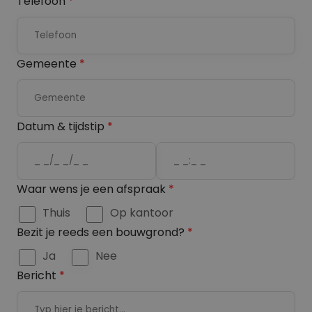
Telefoon
*
n
e
a
r
a
n
Gemeente
*
m
a
a
m
Datum & tijdstip
*
D
T
Waar wens je een afspraak
*
a
i
Thuis
Op kantoor
t
m
Bezit je reeds een bouwgrond?
*
e
e
Ja
Nee
Bericht
*