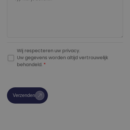
Wij respecteren uw privacy.
G
Uw gegevens worden altijd vertrouwelijk
D
behandeld.
*
P
R
A
g
Verzenden
r
e
e
m