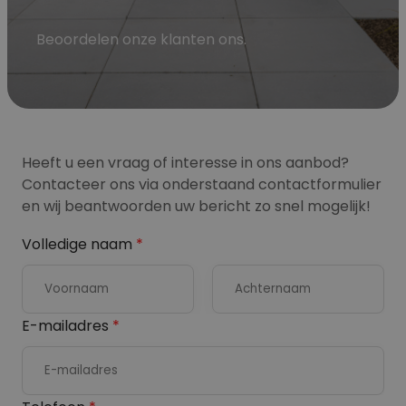
Beoordelen onze klanten ons.
Heeft u een vraag of interesse in ons aanbod?
Contacteer ons via onderstaand contactformulier
en wij beantwoorden uw bericht zo snel mogelijk!
Volledige naam
*
V
A
E-mailadres
*
o
c
o
h
r
t