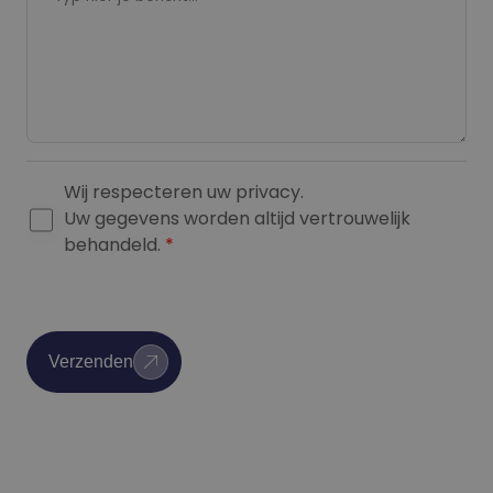
Wij respecteren uw privacy.
G
Uw gegevens worden altijd vertrouwelijk
D
behandeld.
*
P
R
A
g
Verzenden
r
e
e
m