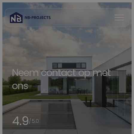
Spring
naar
Open
inhoud
menu
Neem contact op met
ons
4.9
/5.0