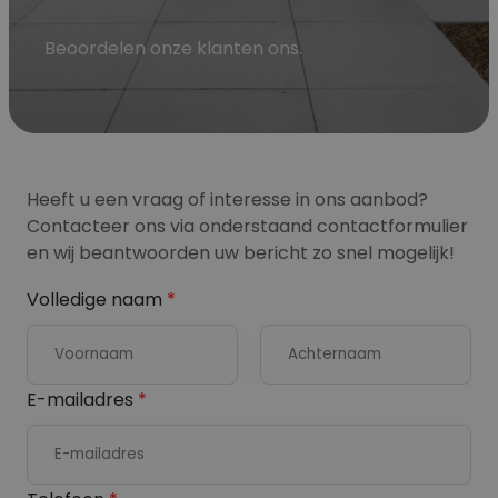
Beoordelen onze klanten ons.
Heeft u een vraag of interesse in ons aanbod?
Contacteer ons via onderstaand contactformulier
en wij beantwoorden uw bericht zo snel mogelijk!
Volledige naam
*
V
A
E-mailadres
*
o
c
o
h
r
t