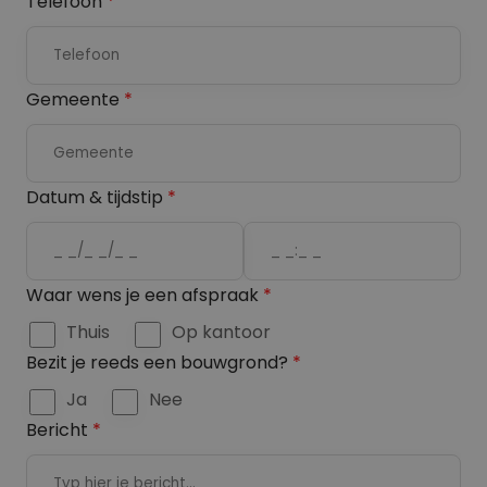
Telefoon
*
n
e
a
r
a
n
Gemeente
*
m
a
a
m
Datum & tijdstip
*
D
T
Waar wens je een afspraak
*
a
i
Thuis
Op kantoor
t
m
Bezit je reeds een bouwgrond?
*
e
e
Ja
Nee
Bericht
*