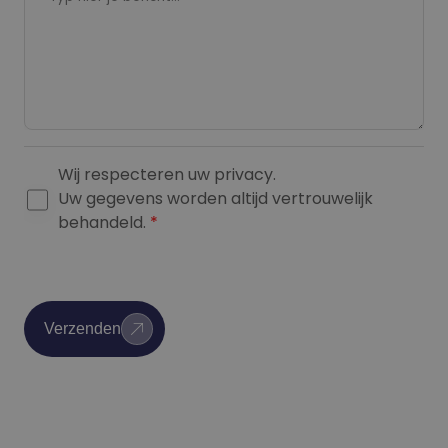
Wij respecteren uw privacy.
G
Uw gegevens worden altijd vertrouwelijk
D
behandeld.
*
P
R
A
g
Verzenden
r
e
e
m