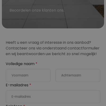
Beoordelen onze klanten ons.
Heeft u een vraag of interesse in ons aanbod?
Contacteer ons via onderstaand contactformulier
en wij beantwoorden uw bericht zo snel mogelijk!
Volledige naam
*
V
A
E-mailadres
*
o
c
o
h
r
t