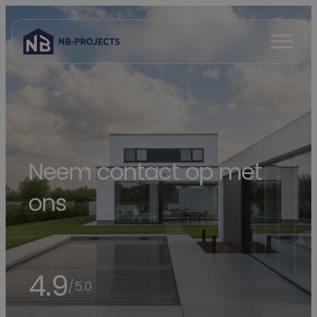
Spring
naar
Open
inhoud
menu
Neem contact op met
ons
4.9
/5.0