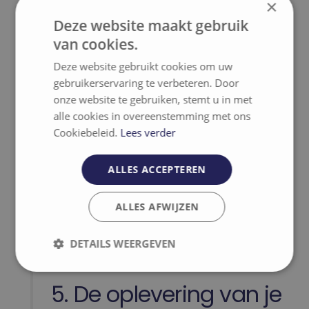
×
Alle formaliteiten zijn afgehandeld en we
kunnen
starten met de werkzaamheden
.
Deze website maakt gebruik
We schakelen onze partners in die het
van cookies.
bouwproject realiseren. Zo werken we
Deze website gebruikt cookies om uw
samen met een bouwheer, verschillende
gebruikerservaring te verbeteren. Door
aannemers en teams van specialisten.
onze website te gebruiken, stemt u in met
Jouw
nieuwe woning laten bouwen
,
alle cookies in overeenstemming met ons
verloopt voor jou
zorgeloos en vlot
. NB-
Cookiebeleid.
Lees verder
Projects overziet de werken en brengt
regelmatig een
bezoek aan de werf
om
ALLES ACCEPTEREN
controles uit te voeren
. We houden jou
steeds als eerste
op de hoogte van de
ALLES AFWIJZEN
vorderingen
.
DETAILS WEERGEVEN
Strikt
Prestatie
Targeting
noodzakelijk
5. De oplevering van je