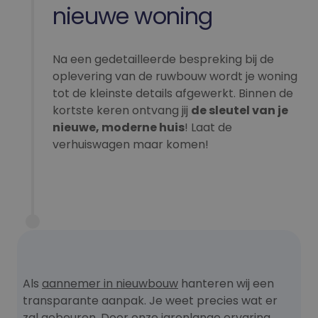
nieuwe woning
Functioneel
Na een gedetailleerde bespreking bij de
oplevering van de ruwbouw wordt je woning
tot de kleinste details afgewerkt. Binnen de
kortste keren ontvang jij
de sleutel van je
nieuwe, moderne huis
! Laat de
Strikt noodzakelijk
Prestatie
Targeting
verhuiswagen maar komen!
Functioneel
Strikt noodzakelijke cookies maken de
kernfunctionaliteiten van de website mogelijk, zoals
gebruikersaanmelding en accountbeheer. De
website kan niet goed worden gebruikt zonder de
strikt noodzakelijke cookies.
Aanbieder /
Naam
Vervaldatum
Omschrijv
Domein
CookieScriptConsent
4 weken 2
Deze cooki
CookieScript
Als
aannemer in nieuwbouw
hanteren wij een
dagen
wordt gebr
nb-
door de Co
projects.be
transparante aanpak. Je weet precies wat er
Script.com-
om de
zal gebeuren. Door onze jarenlange ervaring