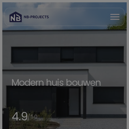
Spring
naar
Open
inhoud
menu
Modern huis bouwen
4.9
/5.0