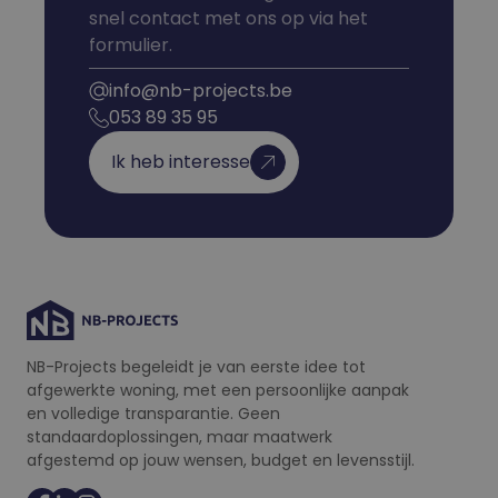
informatie uit over
snel contact met ons op via het
hoe de eindgebrui
de website gebruik
formulier.
en over eventuele
advertenties die d
info@nb-projects.be
eindgebruiker heef
gezien voordat hij
053 89 35 95
genoemde website
bezocht.
Ik heb interesse
_fbp
2 maanden 4
Gebruikt door
Meta Platform
weken
Facebook om een
Inc.
reeks
.nb-projects.be
advertentieproduc
te leveren, zoals
realtime bieden va
externe adverteerd
NB-Projects begeleidt je van eerste idee tot
afgewerkte woning, met een persoonlijke aanpak
en volledige transparantie. Geen
standaardoplossingen, maar maatwerk
afgestemd op jouw wensen, budget en levensstijl.