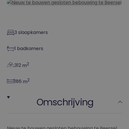
3
slaapkamers
1
badkamers
2
312
m
2
186
m
Omschrijving
Nieuw te bouwen gesloten bebouwing te Beersel