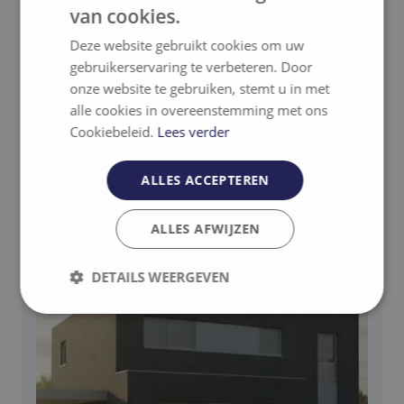
van cookies.
Deze website gebruikt cookies om uw
gebruikerservaring te verbeteren. Door
Gerelateerde projecten
onze website te gebruiken, stemt u in met
alle cookies in overeenstemming met ons
Cookiebeleid.
Lees verder
Contact
ALLES ACCEPTEREN
ALLES AFWIJZEN
DETAILS WEERGEVEN
Strikt
Prestatie
Targeting
noodzakelijk
Functioneel