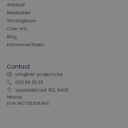
en over eventuele
Aanbod
advertenties die d
eindgebruiker heef
Realisaties
gezien voordat hij
genoemde website
Woningbouw
bezocht.
Over ons
_fbp
2 maanden 4
Gebruikt door
Meta Platform
weken
Facebook om een
Inc.
Blog
reeks
.nb-projects.be
advertentieproduc
Klantenverhalen
te leveren, zoals
realtime bieden va
externe adverteerd
Contact
info@nb-projects.be
053 89 35 95
Leopoldstraat 162, 9400
Ninove
BTW: BE0728.938.964