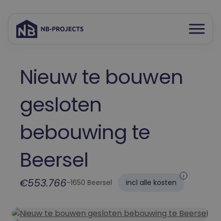
Open
Spring
menu
naar
inhoud
Nieuw te bouwen
gesloten
bebouwing te
Beersel
€553.766
-
1650 Beersel
incl alle kosten