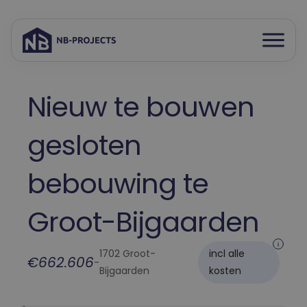
Open
Spring
menu
naar
inhoud
Nieuw te bouwen
gesloten
bebouwing te
Groot-Bijgaarden
1702 Groot-
incl alle
€662.606
-
Bijgaarden
kosten