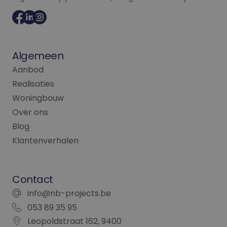
Doubleclick en voe
informatie uit over
hoe de eindgebrui
de website gebruik
en over eventuele
advertenties die d
eindgebruiker heef
Algemeen
gezien voordat hij
genoemde website
Aanbod
bezocht.
Realisaties
_fbp
2 maanden 4
Gebruikt door
Meta Platform
weken
Facebook om een
Inc.
Woningbouw
reeks
.nb-projects.be
advertentieproduc
Over ons
te leveren, zoals
realtime bieden va
Blog
externe adverteerd
Klantenverhalen
Contact
info@nb-projects.be
053 89 35 95
Leopoldstraat 162, 9400