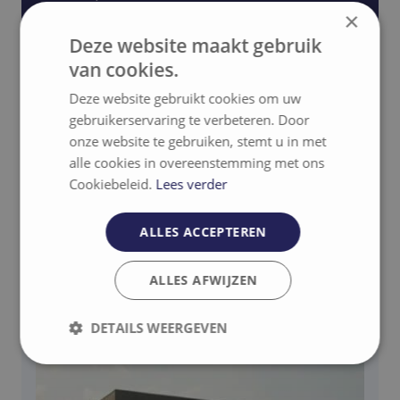
×
Ik heb interesse
Deze website maakt gebruik
van cookies.
Deze website gebruikt cookies om uw
gebruikerservaring te verbeteren. Door
onze website te gebruiken, stemt u in met
alle cookies in overeenstemming met ons
Gerelateerde projecten
Cookiebeleid.
Lees verder
ALLES ACCEPTEREN
Contact
ALLES AFWIJZEN
DETAILS WEERGEVEN
Strikt
Prestatie
Targeting
noodzakelijk