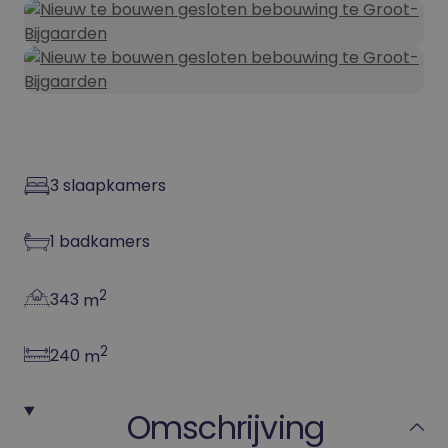
3
slaapkamers
1
badkamers
2
343
m
2
240
m
Omschrijving