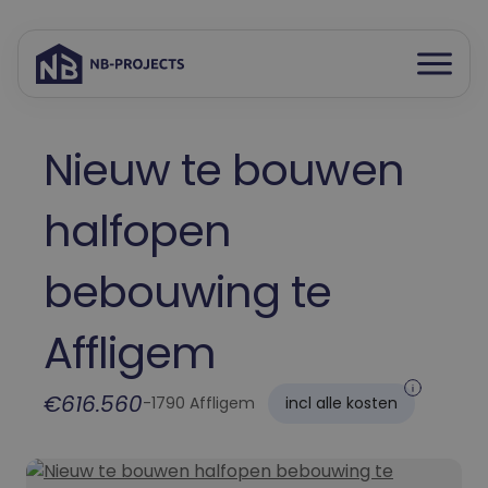
Open
Spring
menu
naar
inhoud
Nieuw te bouwen
halfopen
bebouwing te
Affligem
€616.560
-
1790 Affligem
incl alle kosten