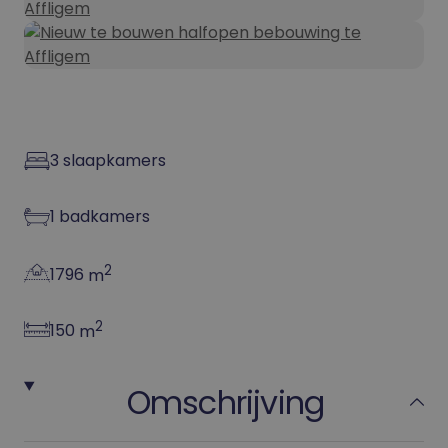
3
slaapkamers
1
badkamers
2
1796
m
2
150
m
Omschrijving