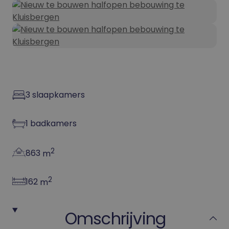
3
slaapkamers
1
badkamers
2
863
m
2
162
m
Omschrijving