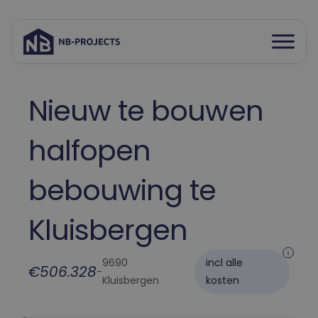
Open
Spring
menu
naar
inhoud
Nieuw te bouwen
halfopen
bebouwing te
Kluisbergen
9690
incl alle
€506.328
-
Kluisbergen
kosten