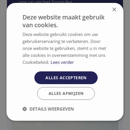
ons op via het formulier.
×
Ik heb interesse
Deze website maakt gebruik
van cookies.
Deze website gebruikt cookies om uw
gebruikerservaring te verbeteren. Door
onze website te gebruiken, stemt u in met
alle cookies in overeenstemming met ons
Cookiebeleid.
Lees verder
Gerelateerde projecten
ALLES ACCEPTEREN
Contact
ALLES AFWIJZEN
DETAILS WEERGEVEN
Strikt
Prestatie
Targeting
noodzakelijk