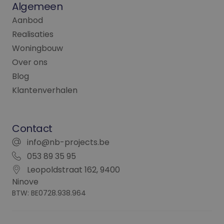
de website gebruik
Algemeen
en over eventuele
advertenties die d
Aanbod
eindgebruiker heef
gezien voordat hij
Realisaties
genoemde website
bezocht.
Woningbouw
_fbp
2 maanden 4
Gebruikt door
Meta Platform
Over ons
weken
Facebook om een
Inc.
reeks
.nb-projects.be
Blog
advertentieproduc
te leveren, zoals
Klantenverhalen
realtime bieden va
externe adverteerd
Contact
info@nb-projects.be
053 89 35 95
Leopoldstraat 162, 9400
Ninove
BTW: BE0728.938.964