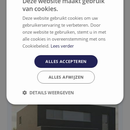
Deze website maakt gebruik
van cookies.
Deze website gebruikt cookies om uw
gebruikerservaring te verbeteren. Door
Gerelateerde projecten
onze website te gebruiken, stemt u in met
alle cookies in overeenstemming met ons
Cookiebeleid.
Lees verder
Contact
ALLES ACCEPTEREN
ALLES AFWIJZEN
DETAILS WEERGEVEN
Strikt
Prestatie
Targeting
noodzakelijk