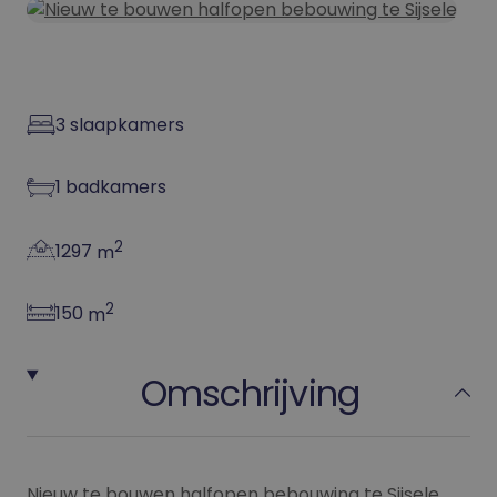
3
slaapkamers
1
badkamers
2
1297
m
2
150
m
Omschrijving
Nieuw te bouwen halfopen bebouwing te Sijsele.