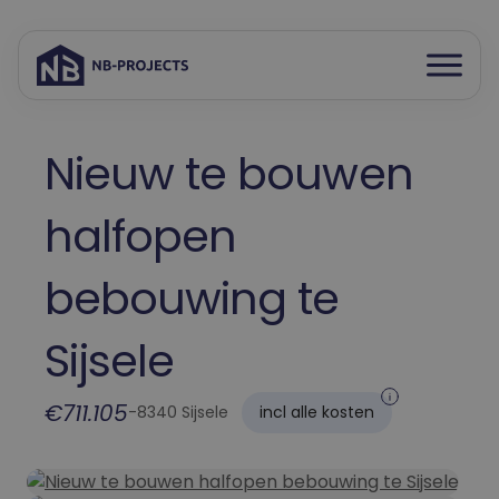
Open
Spring
menu
naar
inhoud
Nieuw te bouwen
halfopen
bebouwing te
Sijsele
€711.105
-
8340 Sijsele
incl alle kosten