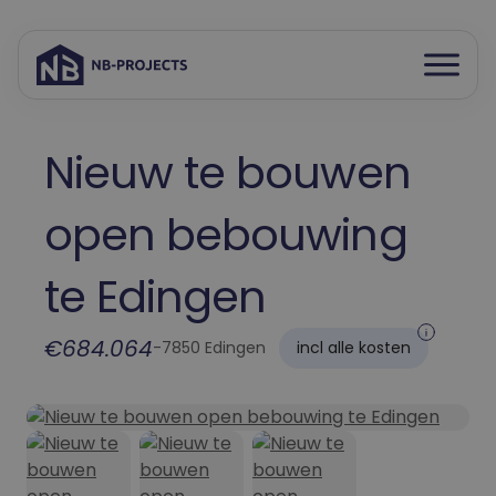
Open
Spring
menu
naar
inhoud
Nieuw te bouwen
open bebouwing
te Edingen
€684.064
-
7850 Edingen
incl alle kosten