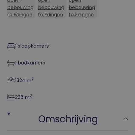
1
slaapkamers
1
badkamers
2
1324
m
2
238
m
Omschrijving