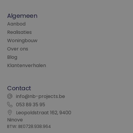
hoe de eindgebrui
de website gebruik
en over eventuele
Algemeen
advertenties die d
eindgebruiker heef
Aanbod
gezien voordat hij
genoemde website
Realisaties
bezocht.
Woningbouw
_fbp
2 maanden 4
Gebruikt door
Meta Platform
weken
Facebook om een
Inc.
Over ons
reeks
.nb-projects.be
advertentieproduc
Blog
te leveren, zoals
realtime bieden va
Klantenverhalen
externe adverteerd
Contact
info@nb-projects.be
053 89 35 95
Leopoldstraat 162, 9400
Ninove
BTW: BE0728.938.964