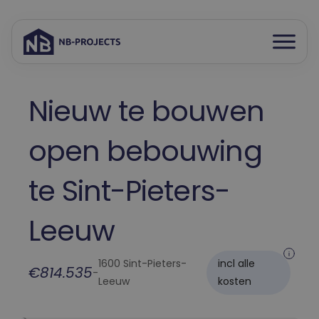
Open
Spring
menu
naar
inhoud
Nieuw te bouwen
open bebouwing
te Sint-Pieters-
Leeuw
1600 Sint-Pieters-
incl alle
€814.535
-
Leeuw
kosten