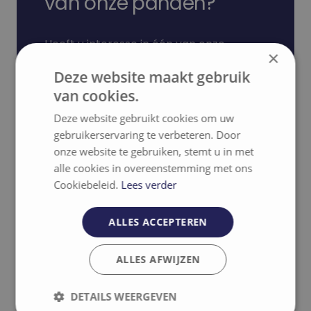
van onze panden?
Heeft u interesse in één van onze
×
panden? Neem dan snel contact met
Deze website maakt gebruik
ons op via het formulier.
van cookies.
Ik heb interesse
Deze website gebruikt cookies om uw
gebruikerservaring te verbeteren. Door
onze website te gebruiken, stemt u in met
alle cookies in overeenstemming met ons
Cookiebeleid.
Lees verder
Gerelateerde projecten
ALLES ACCEPTEREN
ALLES AFWIJZEN
Contact
DETAILS WEERGEVEN