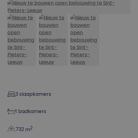
3
slaapkamers
1
badkamers
2
732
m