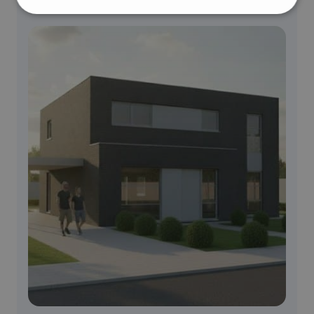
Strikt
Prestatie
Targeting
noodzakelijk
Functioneel
Strikt noodzakelijk
Prestatie
Targeting
Functioneel
Strikt noodzakelijke cookies maken de
kernfunctionaliteiten van de website mogelijk, zoals
gebruikersaanmelding en accountbeheer. De
website kan niet goed worden gebruikt zonder de
strikt noodzakelijke cookies.
Aanbieder /
Naam
Vervaldatum
Omschrijv
Domein