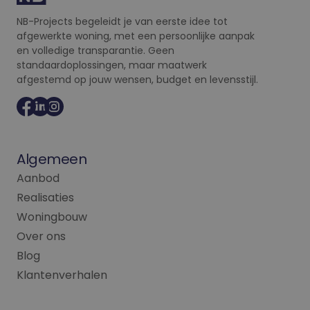
gevolgd.
NB-Projects begeleidt je van eerste idee tot
IDE
1 jaar
Deze cookie wordt
Google LLC
afgewerkte woning, met een persoonlijke aanpak
ingesteld door
.doubleclick.net
Doubleclick en voe
en volledige transparantie. Geen
informatie uit over
standaardoplossingen, maar maatwerk
hoe de eindgebrui
de website gebruik
afgestemd op jouw wensen, budget en levensstijl.
en over eventuele
advertenties die d
eindgebruiker heef
gezien voordat hij
genoemde website
bezocht.
Algemeen
_fbp
2 maanden 4
Gebruikt door
Meta Platform
weken
Facebook om een
Inc.
reeks
Aanbod
.nb-projects.be
advertentieproduc
te leveren, zoals
Realisaties
realtime bieden va
externe adverteerd
Woningbouw
Over ons
Blog
Klantenverhalen