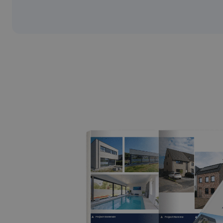
bebouwing te Meise
_clsk
.c.cla
€805.441
-
Meise (1860)
_gcl_au
Googl
.nb-p
incl alle kosten
SM
.c.cla
3
1
620 m²
MUID
Micro
Corpo
.clari
IDE
Googl
.doubl
_fbp
Meta
Inc.
.nb-p