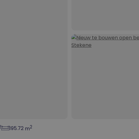
Sleutel-op-de-deur
Nieuwbouw woning
Onderneming
Kangoeroewoning
2
2
195.72
m