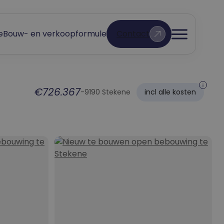
e
Bouw- en verkoopformule
Contact
Open
menu
€726.367
-
9190 Stekene
incl alle kosten