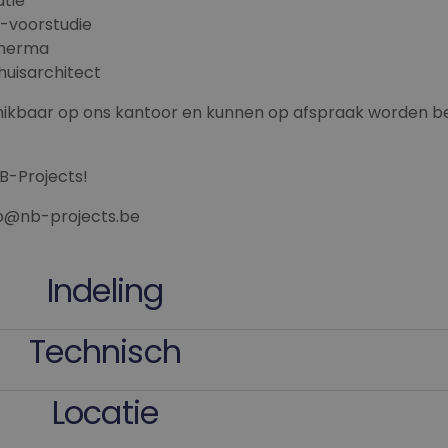
tie
-voorstudie
therma
 huisarchitect
chikbaar op ons kantoor en kunnen op afspraak worden 
-Projects!
nfo@nb-projects.be
Indeling
Technisch
Locatie