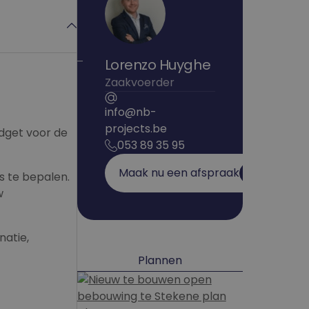
Lorenzo Huyghe
Zaakvoerder
info@nb-
projects.be
dget voor de
053 89 35 95
Maak nu een afspraak
s te bepalen.
w
natie,
Plannen