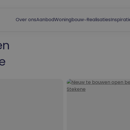
Over ons
Aanbod
Woningbouw
Realisaties
Inspirati
Open bebouwing
en
Halfopen bebouwing
e
Rijhuis
Villa
Boerderij huis
Modern huis
Landelijke woning
BEN-woning