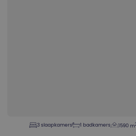
3
slaapkamers
1
badkamers
1590
m