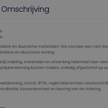
Omschrijving
e.
e.
ieve en duurzame materialen. We voorzien een ruim bu
itatieve en duurzame woning.
tijl, indeling, materialen en afwerking helemaal naar wen
e prijsberekening kunnen maken, volledig afgestemd op u
rbeeldwoning, omvat: BTW, registratierechten, bouwcoördi
ördinatie, blowerdoortest en keuring van de riolering.