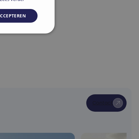
ACCEPTEREN
unctioneel
elding en
Contact
t.com-service om de
De cookie-banner
 te werken.