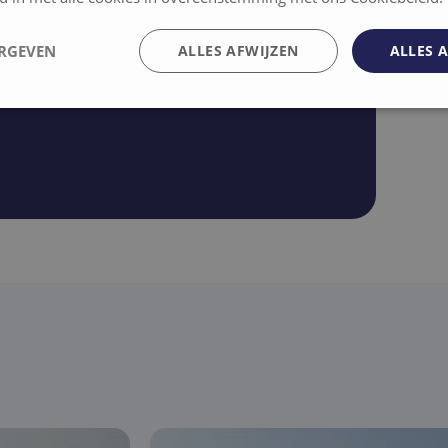
onze panden?
ERGEVEN
ALLES AFWIJZEN
ALLES 
 dan snel contact met ons op via het
elijk
Prestatie
Targeting
F
Strikt noodzakelijk
Prestatie
Targeting
Functioneel
 cookies maken de kernfunctionaliteiten van de website mogelijk, zoals gebruikersaanm
bsite kan niet goed worden gebruikt zonder de strikt noodzakelijke cookies.
Aanbieder /
Vervaldatum
Omschrijving
Domein
nt
4 weken 2
Deze cookie wordt gebruikt door de Cookie-Scrip
CookieScript
dagen
cookievoorkeuren van bezoekers te onthouden. 
nb-
van Cookie-Script.com is noodzakelijk om correct
projects.be