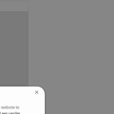
×
 website te
Lees verder