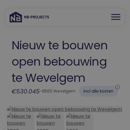
Open
Spring
menu
naar
inhoud
Nieuw te bouwen
open bebouwing
te Wevelgem
€530.045
-
8560 Wevelgem
incl alle kosten