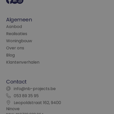
informatie uit over
hoe de eindgebrui
de website gebruik
en over eventuele
advertenties die d
Algemeen
eindgebruiker heef
gezien voordat hij
Aanbod
genoemde website
bezocht.
Realisaties
_fbp
2 maanden 4
Gebruikt door
Meta Platform
Woningbouw
weken
Facebook om een
Inc.
reeks
.nb-projects.be
Over ons
advertentieproduc
te leveren, zoals
Blog
realtime bieden va
externe adverteerd
Klantenverhalen
Contact
info@nb-projects.be
053 89 35 95
Leopoldstraat 162, 9400
Ninove