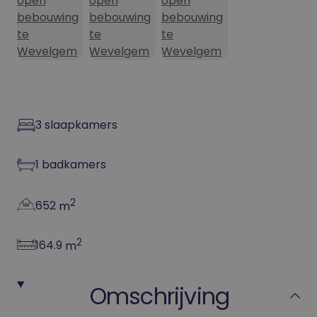
3
slaapkamers
1
badkamers
2
652
m
2
164.9
m
Omschrijving