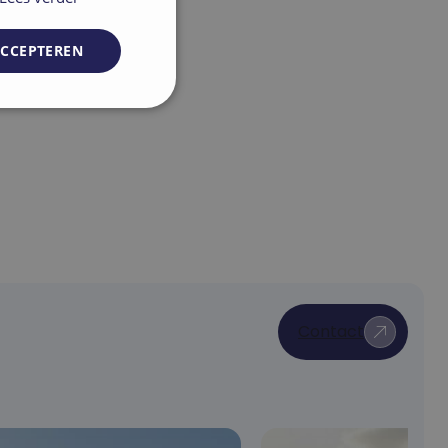
ACCEPTEREN
unctioneel
elding en
Contact
t.com-service om de
De cookie-banner
 te werken.