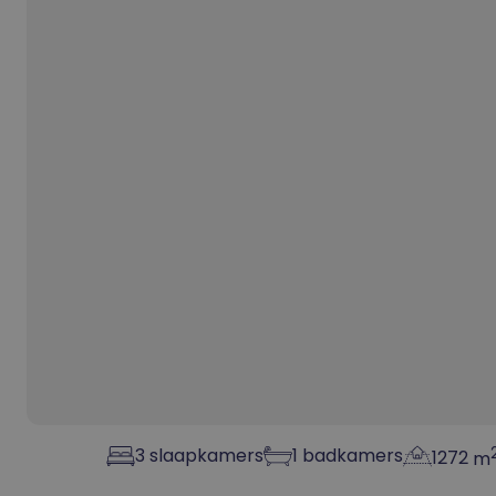
3
slaapkamers
1
badkamers
1272
m