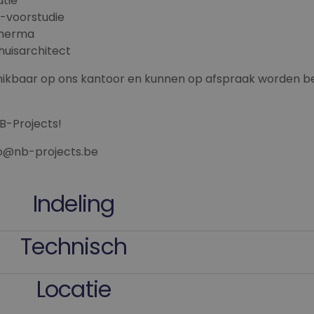
tie
-voorstudie
therma
 huisarchitect
chikbaar op ons kantoor en kunnen op afspraak worden 
-Projects!
nfo@nb-projects.be
Indeling
Technisch
Locatie