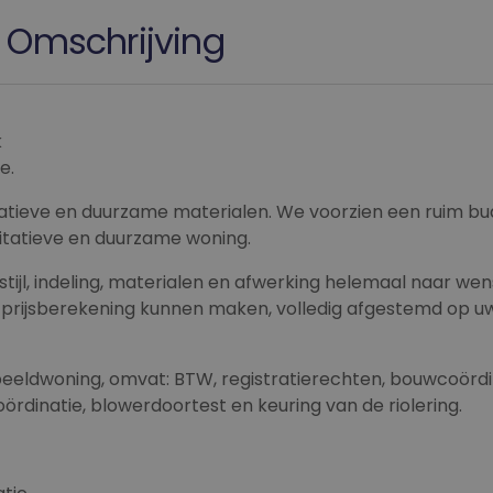
Omschrijving
k
e.
ieve en duurzame materialen. We voorzien een ruim bu
itatieve en duurzame woning.
tijl, indeling, materialen en afwerking helemaal naar wen
e prijsberekening kunnen maken, volledig afgestemd op u
rbeeldwoning, omvat: BTW, registratierechten, bouwcoördi
ördinatie, blowerdoortest en keuring van de riolering.