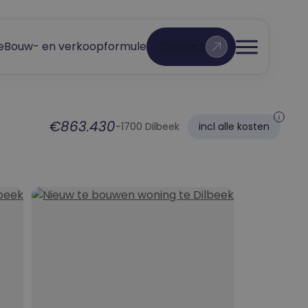
e
Bouw- en verkoopformule
Contact
Open
menu
€863.430
-
1700 Dilbeek
incl alle kosten