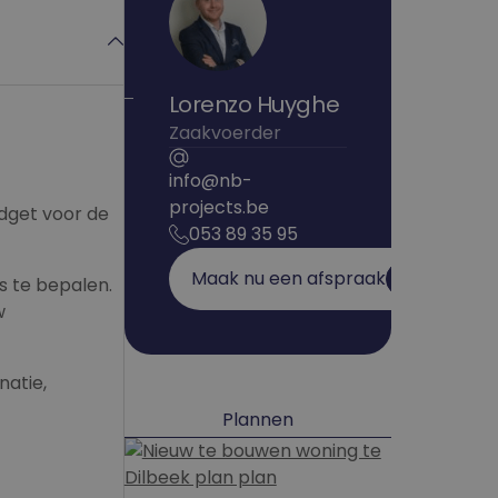
Lorenzo Huyghe
Zaakvoerder
info@nb-
projects.be
dget voor de
053 89 35 95
Maak nu een afspraak
s te bepalen.
w
natie,
Plannen