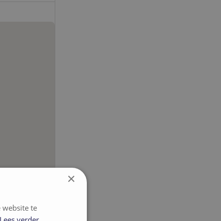
×
 website te
Lees verder