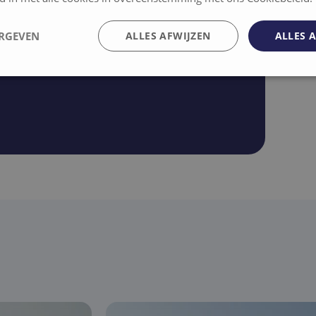
onze panden?
ERGEVEN
ALLES AFWIJZEN
ALLES 
 dan snel contact met ons op via het
elijk
Prestatie
Targeting
F
Strikt noodzakelijk
Prestatie
Targeting
Functioneel
 cookies maken de kernfunctionaliteiten van de website mogelijk, zoals gebruikersaanm
bsite kan niet goed worden gebruikt zonder de strikt noodzakelijke cookies.
Aanbieder /
Vervaldatum
Omschrijving
Domein
nt
4 weken 2
Deze cookie wordt gebruikt door de Cookie-Scrip
CookieScript
dagen
cookievoorkeuren van bezoekers te onthouden. 
nb-
van Cookie-Script.com is noodzakelijk om correct
projects.be