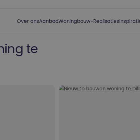
Over ons
Aanbod
Woningbouw
Realisaties
Inspirati
Open bebouwing
ing te
Halfopen bebouwing
Rijhuis
Villa
Boerderij huis
Modern huis
Landelijke woning
BEN-woning