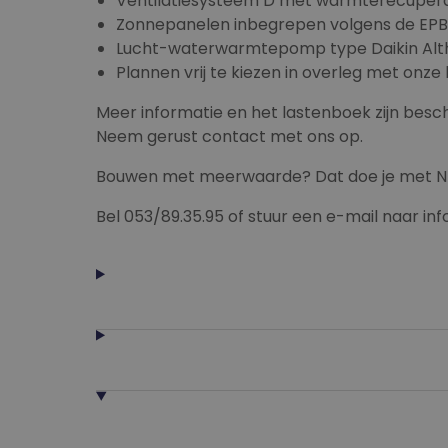
Ventilatiesysteem D met warmterecupera
Zonnepanelen inbegrepen volgens de EPB
Lucht-waterwarmtepomp type Daikin Al
Plannen vrij te kiezen in overleg met onze
Meer informatie en het lastenboek zijn bes
Neem gerust contact met ons op.
Bouwen met meerwaarde? Dat doe je met NB
Bel 053/89.35.95 of stuur een e-mail naar i