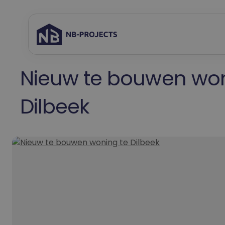
Spring
naar
inhoud
Nieuw te bouwen won
Dilbeek