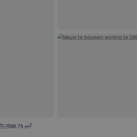
Sleutel-op-de-deur
Nieuwbouw woning
Onderneming
Kangoeroewoning
2
2
196.75
m