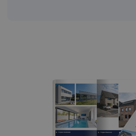
bebouwing te Meise
_clsk
.c.cla
€805.441
-
Meise (1860)
_gcl_au
Googl
.nb-p
incl alle kosten
SM
.c.cla
3
1
620 m²
MUID
Micro
Corpo
.clari
IDE
Googl
.doubl
_fbp
Meta
Inc.
.nb-p