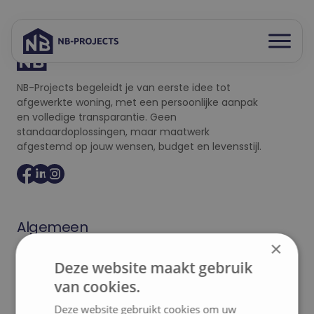
Spring
naar
Open
inhoud
menu
NB-Projects begeleidt je van eerste idee tot
afgewerkte woning, met een persoonlijke aanpak
en volledige transparantie. Geen
standaardoplossingen, maar maatwerk
afgestemd op jouw wensen, budget en levensstijl.
Algemeen
×
Aanbod
Realisaties
Deze website maakt gebruik
van cookies.
Woningbouw
Over ons
Deze website gebruikt cookies om uw