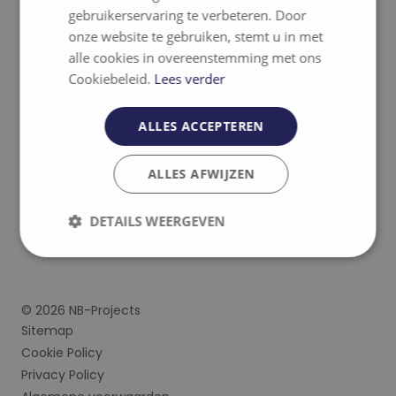
Blog
gebruikerservaring te verbeteren. Door
onze website te gebruiken, stemt u in met
Klantenverhalen
alle cookies in overeenstemming met ons
Cookiebeleid.
Lees verder
Contact
ALLES ACCEPTEREN
info@nb-projects.be
053 89 35 95
ALLES AFWIJZEN
Leopoldstraat 162, 9400
Ninove
BTW: BE0728.938.964
DETAILS WEERGEVEN
Strikt
Prestatie
Targeting
noodzakelijk
© 2026 NB-Projects
Sitemap
Functioneel
Cookie Policy
Privacy Policy