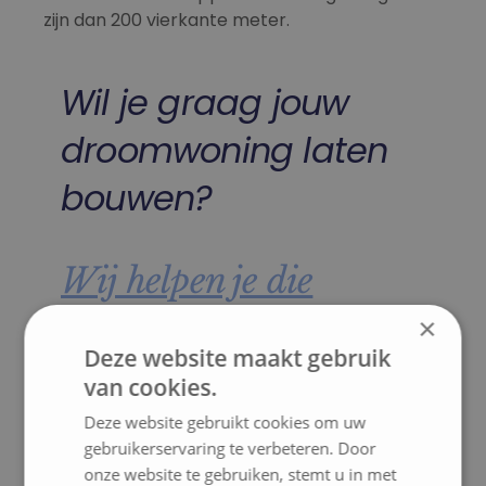
zijn dan 200 vierkante meter.
Wil je graag jouw
droomwoning laten
bouwen?
Wij helpen je die
bouwen!
×
Deze website maakt gebruik
van cookies.
Contact
Deze website gebruikt cookies om uw
gebruikerservaring te verbeteren. Door
onze website te gebruiken, stemt u in met