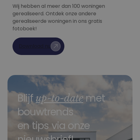
weken
Facebook om een
Inc.
Wij hebben al meer dan 100 woningen
reeks
.nb-projects.be
advertentieproduc
gerealiseerd. Ontdek onze andere
te leveren, zoals
gerealiseerde woningen in ons gratis
realtime bieden va
externe adverteerd
fotoboek!
Download nu
Blijf
met
up-to-date
bouwtrends
en tips via onze
nieuwsbrief!