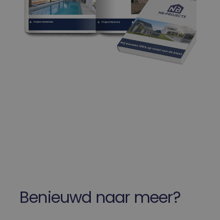
MUID
1 jaar 3
Deze cookie wordt
Microsoft
weken
veel gebruikt door
Corporation
mijn Microsoft als
.clarity.ms
een unieke
gebruikers-ID. Het
kan worden ingest
door ingesloten
microsoft-scripts.
Algemeen wordt
aangenomen dat h
synchroniseert tus
veel verschillende
Microsoft-domeine
waardoor gebruike
kunnen worden
gevolgd.
IDE
1 jaar
Deze cookie wordt
Google LLC
ingesteld door
.doubleclick.net
Doubleclick en voe
informatie uit over
hoe de eindgebrui
de website gebruik
en over eventuele
advertenties die d
eindgebruiker heef
gezien voordat hij
Benieuwd naar meer?
genoemde website
bezocht.
_fbp
2 maanden 4
Gebruikt door
Meta Platform