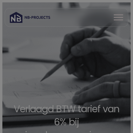
Spring
naar
Open
inhoud
menu
Verlaagd BTW tarief van
6% bij