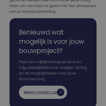
geven je meteen alle informatie die je nodig
hebt om van start te gaan met het uittekenen
Strikt noodzakelijk
Prestatie
Targeting
van je nieuwbouwwoning.
Functioneel
Strikt noodzakelijke cookies maken de
kernfunctionaliteiten van de website mogelijk, zoals
gebruikersaanmelding en accountbeheer. De
Benieuwd wat
website kan niet goed worden gebruikt zonder de
strikt noodzakelijke cookies.
mogelijk is voor jouw
Aanbieder /
Naam
Vervaldatum
Omschrijv
Domein
bouwproject?
CookieScriptConsent
4 weken 2
Deze cooki
CookieScript
dagen
wordt gebr
nb-
Plan een vrijblijvend gesprek in en
door de Co
projects.be
Script.com-
krijg duidelijkheid over budget, timing
om de
cookievoo
en de mogelijkheden voor jouw
van bezoek
onthouden
droomwoning.
cookie-ba
van Cookie
Script.com 
noodzakeli
Neem contact op
correct te 