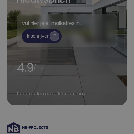
E
m
Inschrijven
a
i
l
4.9
*
/5.0
*
Beoordelen onze klanten ons.